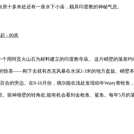
有房十多米处还有一座水下小庙，颇具印度教的神秘气息。
 - 80米
顶上,是一个用阿贡火山石为材料建立的印度教寺庙。 这片峭壁的落
的惊喜——刚下去就有杰克风暴在水深2-3米的地方盘旋。峭壁
百合的旁边。在9-10月份，偶尔能在浅处发现幼年Warty青蛙
留神墙壁的转角处,能有机会看到金枪鱼、鲨鱼。每年5月的某些时候