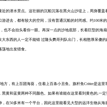
名且容易接近的潜水景点。这壮丽的沉船沉落在黑火山沙堤上，周身
口游进去，都有较大的空间，没有普通沉船的封闭感。约100米
去，也不会抬头看你一眼。再深一点的沙地底部，长着巨型的海
大东西的人一定不能错 过隆头鹦哥列队出门，长相憨厚呆傻的龅
荡荡地出发猎食。
方，有上百团海葵，住着上百条小丑鱼。旗杆鱼Critter是这
，黑黄和蓝黄两种不同颜色。如果有谁能在这里看到黄色的,一定
，在50多米有一个平台，因此这里能看见大型的远洋生物从海