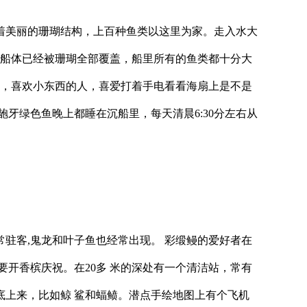
覆盖着美丽的珊瑚结构，上百种鱼类以这里为家。走入水大
的船体已经被珊瑚全部覆盖，船里所有的鱼类都十分大
扇，喜欢小东西的人，喜爱打着手电看看海扇上是不是
牙绿色鱼晚上都睡在沉船里，每天清晨6:30分左右从
里常驻客,鬼龙和叶子鱼也经常出现。 彩缎鳗的爱好者在
要开香槟庆祝。在20多 米的深处有一个清洁站，常有
底上来，比如鲸 鲨和蝠鲼。潜点手绘地图上有个飞机