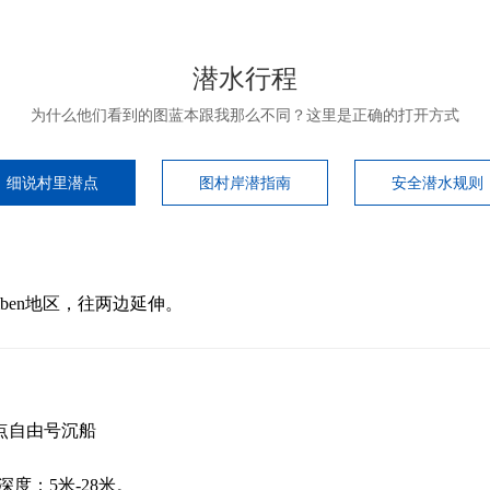
潜水行程
为什么他们看到的图蓝本跟我那么不同？这里是正确的打开方式
细说村里潜点
图村岸潜指南
安全潜水规则
ben地区，往两边延伸。
点自由号沉船
 深度：5米-28米。