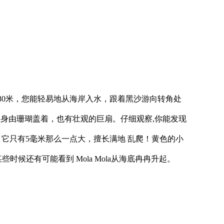
差约80米，您能轻易地从海岸入水，跟着黑沙游向转角处
本身由珊瑚盖着，也有壮观的巨扇。仔细观察,你能发现
鱼，它只有5毫米那么一点大，擅长满地 乱爬！黄色的小
还有可能看到 Mola Mola从海底冉冉升起。