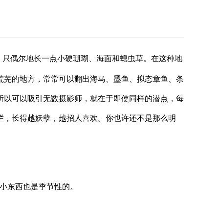
里，只偶尔地长一点小硬珊瑚、海面和螅虫草。在这种地
荒芜的地方，常常可以翻出海马、墨鱼、拟态章鱼、条
所以可以吸引无数摄影师，就在于即使同样的潜点，每
烂，长得越妖孽，越招人喜欢。你也许还不是那么明
为小东西也是季节性的。