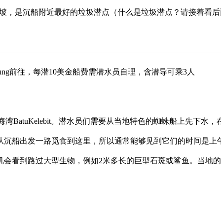
沙地的斜坡，是沉船附近最好的垃圾潜点（什么是垃圾潜点？请接着看
ukung前往，每潜10美金船费需潜水员自理，含潜导可乘3人
小海湾BatuKelebit。潜水员们需要从当地特色的蜘蛛船上先
沉船出发一路觅食到这里，所以通常能够见到它们的时间是上午
看到路过大型生物，例如2米多长的巨型石斑或鲨鱼。当地的小渔船