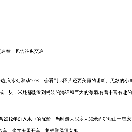
交通费，包含往返交通
里直达海边,入水处游动50米，会看到比图片还要美丽的珊瑚。无数
域，从15米处都能看到桶装的海绵和巨大的海扇,有着丰富有趣
k。有一条2012年沉入水中的沉船，当时最大深度为30米的沉船由
老爷车，坐在海里开车，想想觉得很有趣。