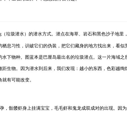
ving（垃圾潜水）的潜水方式。潜点在海草、岩石和黑色沙子地
的栖息习性，识破它们的伪装，把它们藏身的地方找出来，看似
的水下物种。
图蓝本是巴厘岛最出名的垃圾潜点。这一片海域之
微距生物。因为潜水到后来，我们发现：越小的东西，色彩越绚
角就有可能改变。
豆丁怀孕，骷髅虾身上挂满宝宝，毛毛虾和鬼龙成双成对的出现。因