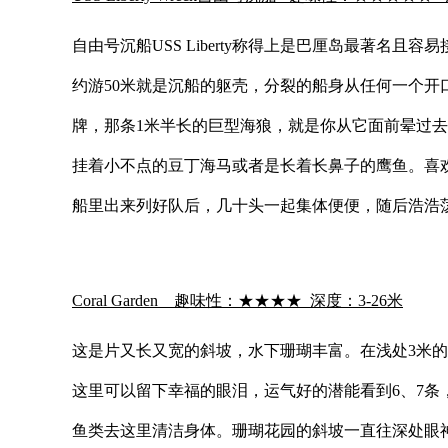
自由号沉船USS Liberty称得上是巴厘岛最著
约游50米就是沉船的躯壳，分裂的船身从任何一个开
牌，那条1米半长的巨型海狼，就是你从它面前晕过
挂着小不点的豆丁海马或者是长着长鼻子的鹰鱼。喜欢
船里出来列好队后，几十头一起集体便便，随后浩浩
Coral Garden 趣味性：★★★★ 深度：3-26米
这是片又长又宽的斜坡，水下珊瑚丰富。在浅处3米的地
这里可以留下幸福的眼泪，运气好的潜能看到6、7条
鱼类去这里清洁身体。珊瑚花园的斜坡一直往深处眼神